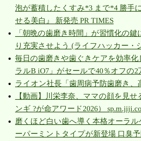
泡が蓄積したくすみ*3 まで*4 勝手
せる美白』 新発売 PR TIMES
「朝晩の歯磨き時間」が習慣化の鍵
り充実させよう (ライフハッカー・ジャ
毎日の歯磨きや歯ぐきケアを効率化
ラルB iO7」がセールで40％オフの2万9800円に
ライオン社長「歯周病予防歯磨き、
【動画】川栄李奈、ママの顔を見せ
ンギ ?が命アワード2026） sp.m.jiji.c
磨くほど白い歯へ導く本格オーラルケ
ーパーミントタイプが新登場 口臭予