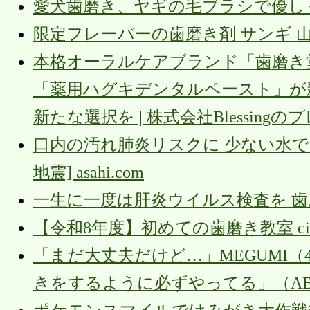
愛犬歯磨き、ヤギの毛ブラシで優しく
限定フレーバーの歯磨き剤 サンギ 
本格オーラルケアブランド「歯磨き堂
「薬用ハグキデンタルペースト」が
新たな選択を | 株式会社Blessingのプ
口内の汚れ肺炎リスクに 少ない水でも
地震] asahi.com
一生に一度は肝炎ウイルス検査を 歯磨きも大
【令和8年度】初めての歯磨き教室 city.aki
「まだ大丈夫だけど…」MEGUMI
きをするように必ずやってる」（ABE