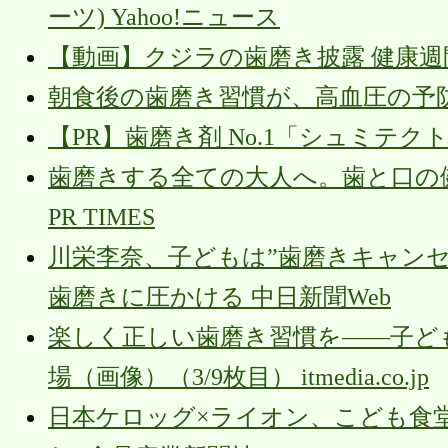
ーツ) Yahoo!ニュース
【動画】クジラの歯磨き披露 健康週間を前
朝食後の歯磨き習慣が、高血圧の予
【PR】歯磨き剤 No.1「シュミテ
歯磨きする全ての大人へ。歯と口の
PR TIMES
川栄李奈、子どもは”歯磨きキャン
歯磨きに圧かける 中日新聞Web
楽しく正しい歯磨き習慣を――子ど
場（画像）（3/9枚目） itmedia.co.jp
日本ケロッグ×ライオン、こども食