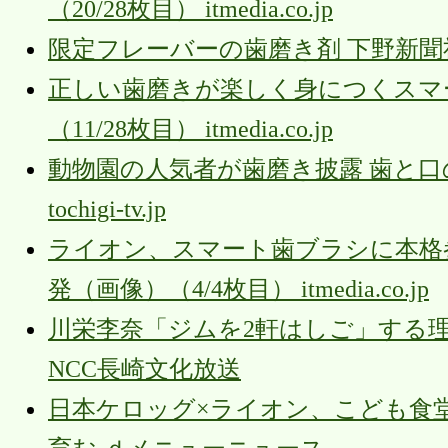
（20/28枚目） itmedia.co.jp
限定フレーバーの歯磨き剤 下野新聞
正しい歯磨きが楽しく身につくスマー
（11/28枚目） itmedia.co.jp
動物園の人気者が歯磨き披露 歯と口
tochigi-tv.jp
ライオン、スマート歯ブラシに本格
発（画像）（4/4枚目） itmedia.co.jp
川栄李奈「ジムを2軒はしご」する理
NCC長崎文化放送
日本ケロッグ×ライオン、こども食