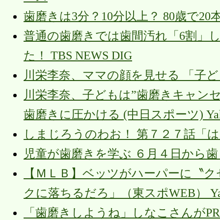
歯磨きは3分？10分以上？ 80歳で2
普通の歯磨きでは歯間汚れ「6割」
た！ TBS NEWS DIG
川栄李奈、ママの顔を見せる 「子どもが歯
川栄李奈、子どもは”歯磨きキャン
歯磨きに圧かける (中日スポーツ) Ya
しまじろうのわお！ 第７２７話「はみがき 
児童が歯磨きを学ぶ ６月４日から歯と
【ＭＬＢ】ベッツがハーパーに〝ク
クに落ちるだろ」（東スポWEB） Ya
「歯磨きしようね」しなこさんがPR 江戸川