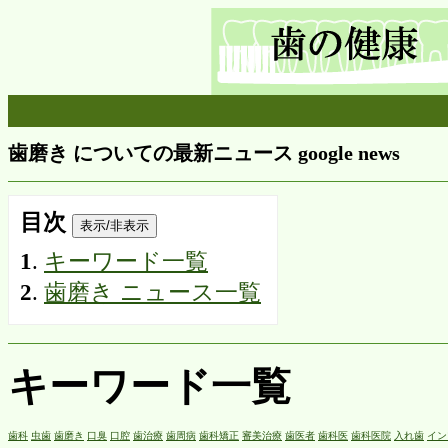
歯磨き についての最新ニュース google news
目次
表示/非表示
1
.
キーワード一覧
2
.
歯磨き ニュース一覧
キーワード一覧
歯科
虫歯
歯磨き
口臭
口腔
歯治療
歯周病
歯科矯正
審美治療
歯医者
歯科医
歯科医院
入れ歯
イン