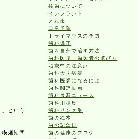
抜歯について
インプラント
入れ歯
口臭予防
ドライマウスの予防
歯科矯正
歯を自分で治す方法
歯科医院・歯医者の選び方
治療中の注意点
歯科大学病院
歯科医師になるには
歯科関連動画
歯科最新ニュース
歯科用語集
！」という
歯科リンク集
歯の絵本
歯の記念日
は喫煙期間
歯の健康のブログ