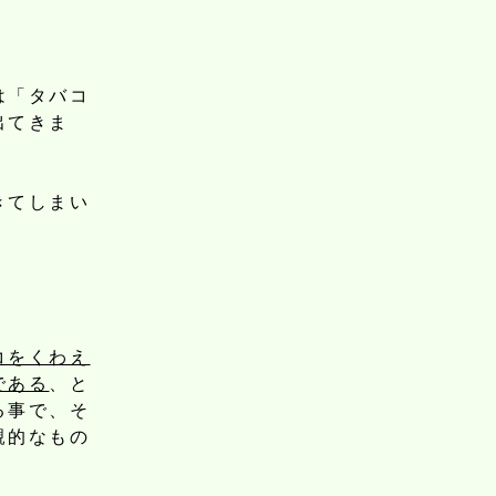
は「タバコ
出てきま
きてしまい
コをくわえ
である
、と
る事で、そ
親的なもの