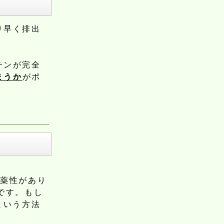
り早く排出
チンが完全
まうか
がポ
麻薬性があり
です。もし
という方法