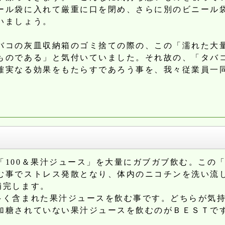
ール袋に入れて厳重に口を閉め、さらに別のビニール
いましょう。
バコの灰皿収納箱のゴミ捨ての際の、この「濡れた大
ものである」と気付いていました。それ故の、「タバ
確実なる効果をもたらすであろう事を、我々従業員一
100＆果汁ジュース」を大量にガブガブ飲む。この
む事でストレス発散となり、体内のニコチンを洗い流
補完します。
多く含まれた果汁ジュースを飲む事です。どちらが気
加糖されていない果汁ジュースを飲むのがＢＥＳＴで