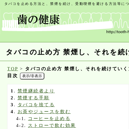
タバコを止める方法と、禁煙を続け、受動喫煙を避ける方法等に
タバコの止め方 禁煙し、それを続
TOP
>
タバコの止め方 禁煙し、それを続けていく
目次
表示/非表示
1
.
禁煙継続者より
2
.
禁煙する手順
3
.
タバコを捨てる
4
.
お茶やジュースを飲む
4-1.
コーヒーを止める
4-2.
ストローで飲む効果