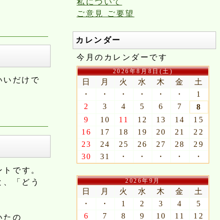
私について
ご意見 ご要望
カレンダー
今月のカレンダーです
2026年8月8日(土)
いいだけで
日
月
火
水
木
金
土
・
・
・
・
・
・
1
2
3
4
5
6
7
8
9
10
11
12
13
14
15
16
17
18
19
20
21
22
23
24
25
26
27
28
29
30
31
・
・
・
・
・
ントです。
2026年9月
と、「どう
日
月
火
水
木
金
土
・
・
1
2
3
4
5
6
7
8
9
10
11
12
いたの