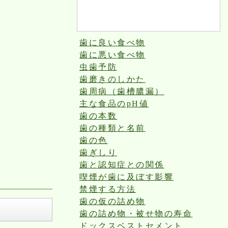
歯に良い食べ物
歯に悪い食べ物
虫歯予防
歯磨きのしかた
歯周病（歯槽膿漏）
主な食品のpH値
歯の本数
歯の種類と名前
歯の色
歯ぎしり
歯と認知症との関係
喫煙が歯に及ぼす影響
禁煙する方法
歯の仮の詰め物
歯の詰め物・被せ物の寿命
ドックスベストセメント