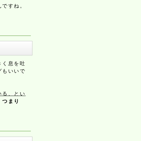
んですね。
きく息を吐
グもいいで
いる、とい
・つまり