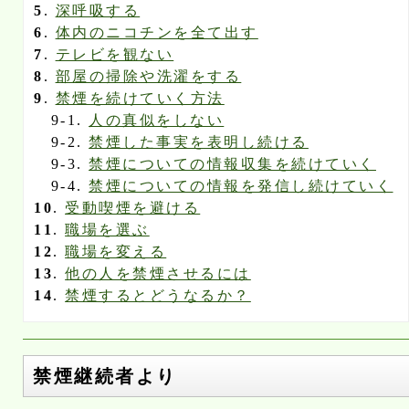
5
.
深呼吸する
6
.
体内のニコチンを全て出す
7
.
テレビを観ない
8
.
部屋の掃除や洗濯をする
9
.
禁煙を続けていく方法
9-1.
人の真似をしない
9-2.
禁煙した事実を表明し続ける
9-3.
禁煙についての情報収集を続けていく
9-4.
禁煙についての情報を発信し続けていく
10
.
受動喫煙を避ける
11
.
職場を選ぶ
12
.
職場を変える
13
.
他の人を禁煙させるには
14
.
禁煙するとどうなるか？
禁煙継続者より