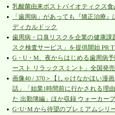
乳酸菌由来ポストバイオティクス食品の摂
「歯周病」があっても『矯正治療』は
ディカルドック
歯周病・口臭リスクを企業の健康課
スク検査サービス」を提供開始 PR TI
G・U・M、夜からはじめる歯周病予
ースト リラックスミント」全国発売へ P
画像40 / 370＞【しゃけなかほ
話」「始業1時間前に行かされる理
た 出勤簿編」ほか収録 ウォーカー
G･U･M から待望のプレミアムシリ