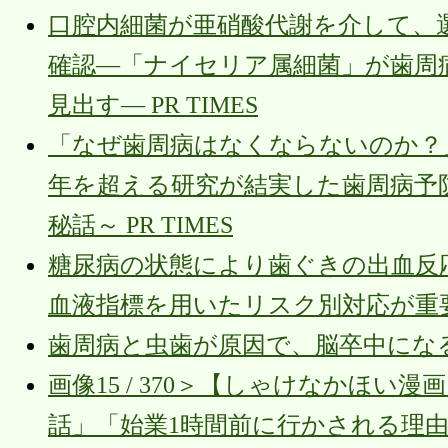
口腔内細菌が亜硝酸代謝を介して、
確認―「ナイセリア属細菌」が歯周
見出す― PR TIMES
「なぜ歯周病はなくならないのか？
年を超える研究が結実した歯周病予
秘話～ PR TIMES
糖尿病の状態により歯ぐきの出血反
血液指標を用いたリスク別対応が重
歯周病と虫歯が原因で、脳卒中になるか
画像15 / 370＞【しゃけなかほ
話」「始業1時間前に行かされる理