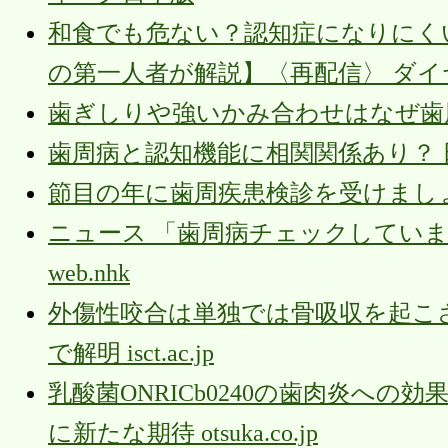
和食でも危ない？認知症になりにく
の第一人者が解説】〈再配信〉 ダ
歯ぎしりや強いかみ合わせはなぜ歯周病を悪
歯周病と認知機能に相関関係あり？
節目の年に歯周疾患検診を受けましょう city.
ニュース 「歯周病チェックしていま
web.nhk
外傷性咬合は単独では骨吸収を起こ
で解明 isct.ac.jp
乳酸菌ONRICb0240の歯肉炎へ
に新たな期待 otsuka.co.jp