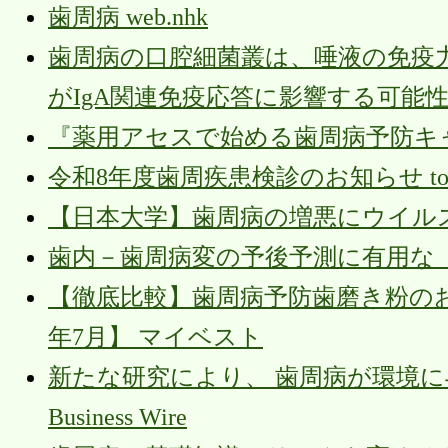
歯周病 web.nhk
歯周病の口腔細菌叢は、唾液の免疫
がIgA関連免疫応答に影響する可能性を発見 n
『薬用アセスで始める歯周病予防キャン
令和8年度歯周疾患検診のお知らせ town.ko
【日本大学】歯周病の増悪にウイルスが関与か 
歯内－歯周病変の予後予測に有用な「I-J-U
【徹底比較】歯周病予防歯磨き粉のお
年7月】 マイベスト
新たな研究により、 歯周病が環境
Business Wire