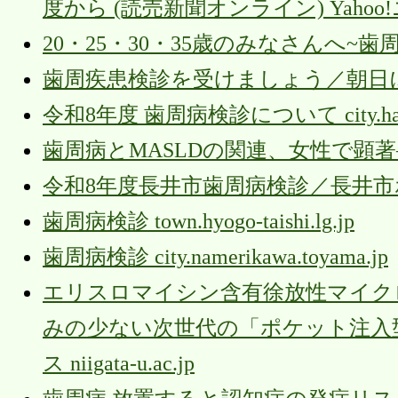
度から (読売新聞オンライン) Yahoo
20・25・30・35歳のみなさんへ~歯周病予
歯周疾患検診を受けましょう／朝日にいちばん近い
令和8年度 歯周病検診について city.hachin
歯周病とMASLDの関連、女性で顕著――閉経
令和8年度長井市歯周病検診／長井市ホームページ
歯周病検診 town.hyogo-taishi.lg.jp
歯周病検診 city.namerikawa.toyama.jp
エリスロマイシン含有徐放性マイク
みの少ない次世代の「ポケット注入型歯
ス niigata-u.ac.jp