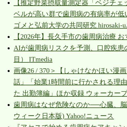
【推定野菜摂取量測定器「ベジチェ
ベルが高い群で歯周病の有病率が低
ゴメと弘前大学の共同研究 hirosaki-u.a
【2026年】長久手市の歯周病治療 
AIが歯周病リスクを予測、口腔疾患
目） ITmedia
画像26 / 370＞【しゃけなかほ
話」「始業1時間前に行かされる理
た 出勤簿編」ほか収録 ウォーカー
歯周病はなぜ危険なのか──心臓、脳
ウィーク日本版) Yahoo!ニュース