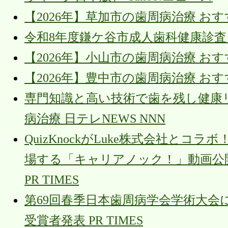
【2026年】草加市の歯周病治療 お
令和8年度鎌ケ谷市成人歯科健康診査 city.ka
【2026年】小山市の歯周病治療 お
【2026年】豊中市の歯周病治療 お
専門知識と高い技術で歯を残し健康
病治療 日テレNEWS NNN
QuizKnockがLuke株式会社と
場する「キャリアノック！」動画公
PR TIMES
第69回春季日本歯周病学会学術大会にてYoung 
受賞者発表 PR TIMES