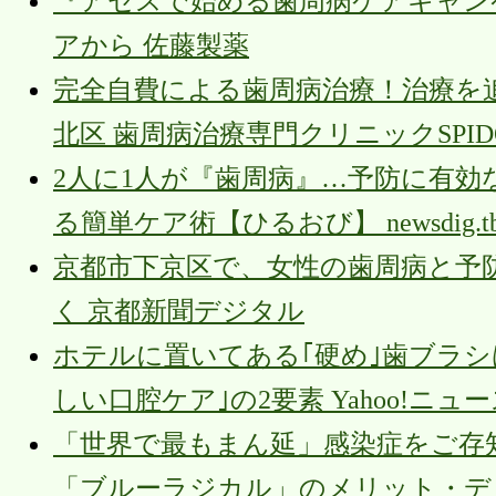
『アセスで始める歯周病ケアキャン
アから 佐藤製薬
完全自費による歯周病治療！治療を
北区 歯周病治療専門クリニックSPI
2人に1人が『歯周病』…予防に有
る簡単ケア術【ひるおび】 newsdig.tbs.
京都市下京区で、女性の歯周病と予
く 京都新聞デジタル
ホテルに置いてある｢硬め｣歯ブラ
しい口腔ケア｣の2要素 Yahoo!ニュ
「世界で最もまん延」感染症をご存知
「ブルーラジカル」のメリット・デメ