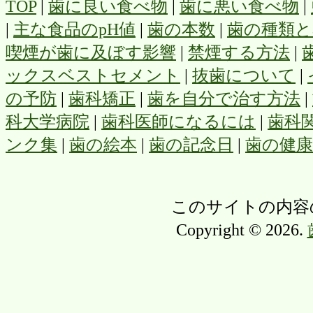
TOP
|
歯に良い食べ物
|
歯に悪い食べ物
|
|
主な食品のpH値
|
歯の本数
|
歯の種類と
喫煙が歯に及ぼす影響
|
禁煙する方法
|
ックスベストセメント
|
抜歯について
|
の予防
|
歯科矯正
|
歯を自分で治す方法
|
科大学病院
|
歯科医師になるには
|
歯科
ンク集
|
歯の絵本
|
歯の記念日
|
歯の健
このサイトの内容
Copyright © 2026.