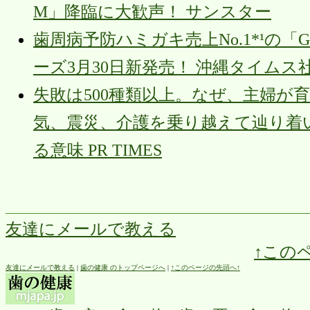
M」降臨に大歓声！ サンスター
歯周病予防ハミガキ売上No.1*¹の
ーズ3月30日新発売！ 沖縄タイムス
失敗は500種類以上。なぜ、主婦が
気、震災、介護を乗り越えて辿り着
る意味 PR TIMES
友達にメールで教える
↑この
友達にメールで教える
|
歯の健康 のトップページへ
|
↑このページの先頭へ↑