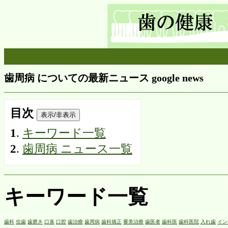
歯周病 についての最新ニュース google news
目次
表示/非表示
1
.
キーワード一覧
2
.
歯周病 ニュース一覧
キーワード一覧
歯科
虫歯
歯磨き
口臭
口腔
歯治療
歯周病
歯科矯正
審美治療
歯医者
歯科医
歯科医院
入れ歯
イン