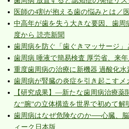
歯周病 放置すると認知症の発症リス
医師の4割が抱える歯の悩みとは／医師1,000
中高年が歯を失う大きな要因、歯周
度から 読売新聞
歯周病を防ぐ「歯ぐきマッサージ」
歯周病 唾液で簡易検査 厚労省、来年
重度歯周病の治療に新機器 過酸化水
歯周病が腎臓の炎症を引き起こすメカニズム
【研究成果】―新たな歯周病治療薬
な“腕”の立体構造を世界で初めて解明 hiros
歯周病はなぜ危険なのか──心臓、
ィーク日本版