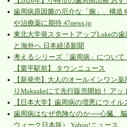
【2026年】小樽市の歯周病治療 お
歯周病原因菌の厄介な「腕」、構造
や治療薬に期待 47news.jp
東北大学発スタートアップLukeの
と海外へ 日本経済新聞
考えるシリーズ「歯周病」について 
【栗平駅前】 タウンニュース
【新発売】大人のオールインワン薬用ジェ
りMakuakeにて先行販売開始！ ア
【日本大学】歯周病の増悪にウイルスが関与か D
歯周病はなぜ危険なのか──心臓、
ウィーク日本版） Yahoo!ニュース