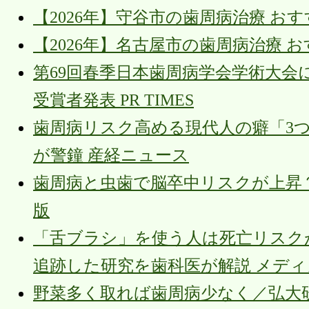
【2026年】守谷市の歯周病治療 お
【2026年】名古屋市の歯周病治療 
第69回春季日本歯周病学会学術大会にて
受賞者発表 PR TIMES
歯周病リスク高める現代人の癖「3
が警鐘 産経ニュース
歯周病と虫歯で脳卒中リスクが上昇？
版
「舌ブラシ」を使う人は死亡リスクが2
追跡した研究を歯科医が解説 メデ
野菜多く取れば歯周病少なく／弘大研究発表