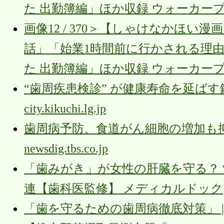
た 出勤簿編」ほか収録 ウォーカー
画像12 / 370＞【しゃけなかほ
話」「始業1時間前に行かされる理
た 出勤簿編」ほか収録 ウォーカー
“歯周疾患検診” が健康寿命を延ばす
city.kikuchi.lg.jp
歯周病予防、食道がん細胞の増加も抑
newsdig.tbs.co.jp
「歯みがき」が女性の肝臓を守る？ 
連【歯科医監修】 メディカルドック
「歯を守るための歯周病徹底対策」 | 