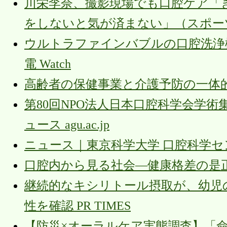
川栄李奈、撮影現場でも口腔ケア「
をしないと気が済まない」（スポーツ報
ウルトラファインバブルの口腔洗浄機
電 Watch
高齢者の保健事業と介護予防の一体的
第80回NPO法人日本口腔科学会学術集会で 
ュース agu.ac.jp
ニュース｜東京科学大学 口腔科学センター 
口腔内から見る社会—健康格差の是正を目
継続的なキシリトール摂取が、幼児
性を確認 PR TIMES
【防災×オーラルケア実態調査】「