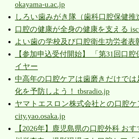
okayama-u.ac.jp
しろい歯みがき隊（歯科口腔保健推進ボランティア
口腔の健康が全身の健康を支える isct.a
よい歯の学校及び口腔衛生功労者表彰 city.ki
【参加申込受付開始】 「第31回口
イヤー
中高年の口腔ケアは歯磨きだけでは足り
化を予防しよう！ tbsradio.jp
ヤマトエスロン株式会社との口腔ケ
city.yao.osaka.jp
【2026年】鹿児島県の口腔外科 お