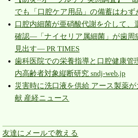
でも「口腔ケア用品」の備蓄はわずか27％
口腔内細菌が亜硝酸代謝を介して、
確認―「ナイセリア属細菌」が歯周
見出す― PR TIMES
歯科医院での栄養指導と口腔健康管
内高齢者対象縦断研究 sndj-web.jp
災害時に洗口液を供給 アース製薬が
献 産経ニュース
友達にメールで教える