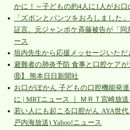
かに！～子どもの約4人に1人がお口の発
「ズボンとパンツをおろしました」
証言。元ジャンポケ斉藤被告が「同意が
ース
垣内先生から応援メッセージいただきま
避難者の肺炎予防 食事と口腔ケアが
⑧】 熊本日日新聞社
お口がぽかん 子どもの口腔機能発達
に | MRTニュース ｜ ＭＲＴ宮崎放送 T
若い人にも起こる口腔がん AYA世代（
戸内海放送) Yahoo!ニュース