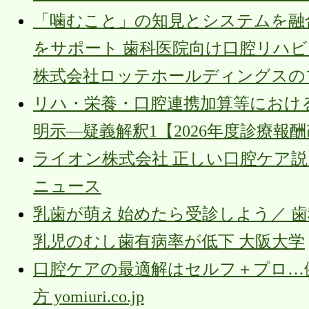
「噛むこと」の知見とシステムを融
をサポート 歯科医院向け口腔リハビリ
株式会社ロッテホールディングスのプレ
リハ・栄養・口腔連携加算等におけ
明示―疑義解釈1【2026年度診療報酬改定】（
ライオン株式会社 正しい口腔ケア説く
ニュース
乳歯が萌え始めたら受診しよう／ 
乳児のむし歯有病率が低下 大阪大学
口腔ケアの最適解はセルフ＋プロ…
方 yomiuri.co.jp