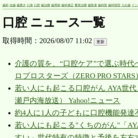
歯科
虫歯
歯磨き
口臭
口腔
歯治療
歯周病
歯科矯正
審美治療
歯医者
歯科医
歯科医院
入れ歯
イン
口腔 ニュース一覧
取得時間：2026/08/07 11:02
介護の質を、“口腔ケア”で選ぶ時代
ロプロスターズ（ZERO PRO STARS）
若い人にも起こる口腔がん AYA世代
瀬戸内海放送） Yahoo!ニュース
約4人に1人の子どもに口腔機能発達不全症 i
若い人にも起こる"くちのがん"「A
すい」世代特有の特徴と予後を左右する