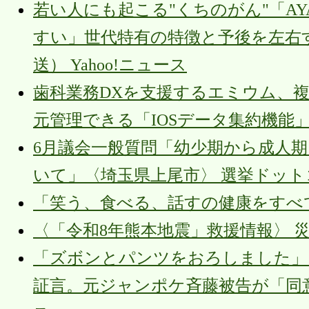
若い人にも起こる"くちのがん"「A
すい」世代特有の特徴と予後を左右
送） Yahoo!ニュース
歯科業務DXを支援するエミウム、複
元管理できる「IOSデータ集約機能」を
6月議会一般質問「幼少期から成人
いて」〈埼玉県上尾市〉 選挙ドット
「笑う、食べる、話すの健康をすべて
〈「令和8年熊本地震」救援情報〉 災害時の口
「ズボンとパンツをおろしました」
証言。元ジャンポケ斉藤被告が「同意があ