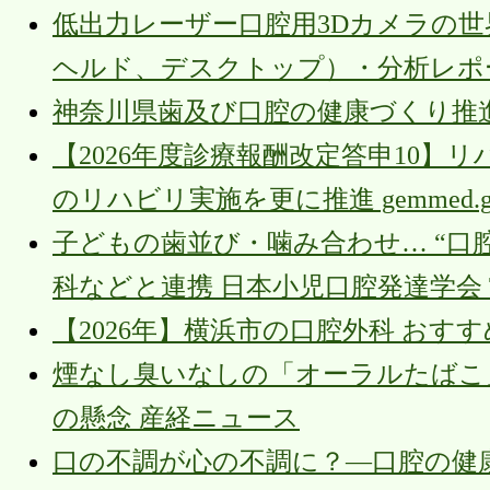
低出力レーザー口腔用3Dカメラの世界
ヘルド、デスクトップ）・分析レポ
神奈川県歯及び口腔の健康づくり推進計画（第1
【2026年度診療報酬改定答申10
のリハビリ実施を更に推進 gemmed.ghc
子どもの歯並び・噛み合わせ… “口
科などと連携 日本小児口腔発達学会 TBS
【2026年】横浜市の口腔外科 おす
煙なし臭いなしの「オーラルたばこ
の懸念 産経ニュース
口の不調が心の不調に？―口腔の健