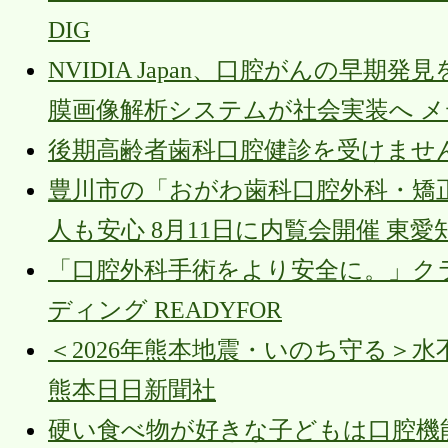
DIG
NVIDIA Japan、口腔がんの早
膜画像解析システムが社会実装へ メデ
後期高齢者歯科口腔健診を受けませんか？ city
豊川市の「おがわ歯科口腔外科・矯
人も安心 8月11日に内覧会開催 東愛
「口腔外科手術をより安全に。」ク
ディング READYFOR
＜2026年熊本地震・いのち守る＞
熊本日日新聞社
硬い食べ物が好きな子どもは口腔機