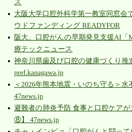
ス
大阪大学口腔外科学第一教室同窓会
ウドファンディング READYFOR
阪大、口腔がんの早期発見支援AI「Muc
療テックニュース
神奈川県歯及び口腔の健康づくり推
pref.kanagawa.jp
＜2026年熊本地震・いのち守る＞
47news.jp
避難者の肺炎予防 食事と口腔ケアが
⑧】 47news.jp
チャ・インピョ「口腔がんと闘ってい