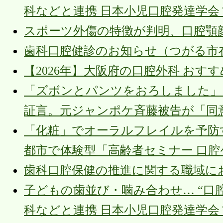
科などと連携 日本小児口腔発達学会 TBS
スポーツ外傷の特徴が判明、口腔顎顔面外傷
歯科口腔健診のお知らせ（つがる市在住の後期高
【2026年】大阪府の口腔外科 おす
「ズボンとパンツをおろしました」
証言。元ジャンポケ斉藤被告が「同
「化粧」でオーラルフレイルを予防す
都市で体験型「高齢者セミナー 口腔
歯科口腔保健の推進に関する職域におけるパイ
子どもの歯並び・噛み合わせ… “口
科などと連携 日本小児口腔発達学会 TBS