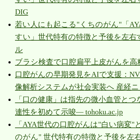
DIG
若い人にも起こる"くちのがん"「A
すい」世代特有の特徴と予後を左右する
ル
ブラシ検査で口腔扁平上皮がんを高精度に検出｜
口腔がんの早期発見をAIで支援：N
像解析システムが社会実装へ 産経
「口の健康」は指先の微小血管とつ
連性を初めて示唆― tohoku.ac.jp
「AYA世代の口腔がんは"白い病変
のがん" 世代特有の特徴と予後を左右