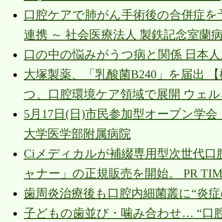
口腔ケアで肺がん手術後の合併症を
連携 ～ 社会医療法人 製鉄記念室蘭
口の中の悩みがうつ病と関係 日本人
大塚製薬、「乳酸菌B240」を届出 
つ、口腔環境ケア領域で展開 ウェ
5月17日(日)市民参加型オープン学
大学医学部附属病院
Ciメディカルが補綴専用型次世代口腔内スキ
ャナー」の正規販売を開始。 PR TIM
歯周炎治療後も口腔内細菌叢に“炎症の履歴”
子どもの歯並び・噛み合わせ… “口