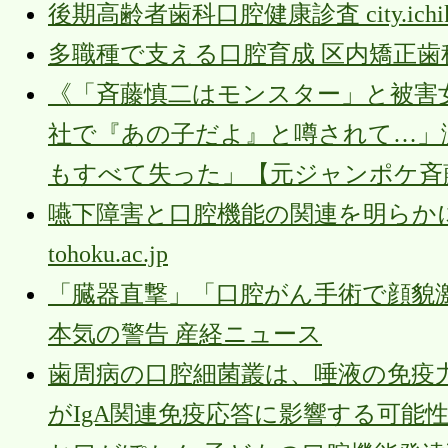
後期高齢者歯科口腔健康診査 city.ichikaw
多職種で支える口腔育成 区内矯正歯
《「斉藤慎二はモンスター」と被害
社で『あの子だよ』と噂されて…」涙
もすべて失った」【元ジャンポケ斉藤
嚥下障害と口腔機能の関連を明らか
tohoku.ac.jp
「臓器直撃」「口腔がん手術で顔貌
本気の警告 産経ニュース
歯周病の口腔細菌叢は、唾液の免疫
がIgA関連免疫応答に影響する可能性を発見 n