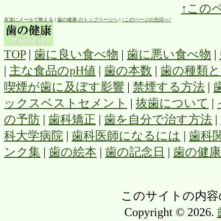
↑この
友達にメールで教える
|
歯の健康 のトップページへ
|
↑このページの先頭へ↑
TOP
|
歯に良い食べ物
|
歯に悪い食べ物
|
|
主な食品のpH値
|
歯の本数
|
歯の種類と
喫煙が歯に及ぼす影響
|
禁煙する方法
|
ックスベストセメント
|
抜歯について
|
の予防
|
歯科矯正
|
歯を自分で治す方法
|
科大学病院
|
歯科医師になるには
|
歯科
ンク集
|
歯の絵本
|
歯の記念日
|
歯の健
このサイトの内容
Copyright © 2026.