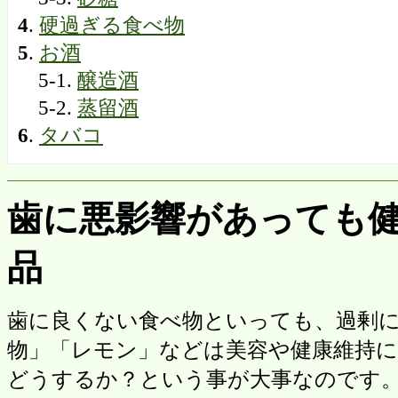
4
.
硬過ぎる食べ物
5
.
お酒
5-1.
醸造酒
5-2.
蒸留酒
6
.
タバコ
歯に悪影響があっても
品
歯に良くない食べ物といっても、過剰
物」「レモン」などは美容や健康維持
どうするか？という事が大事なのです