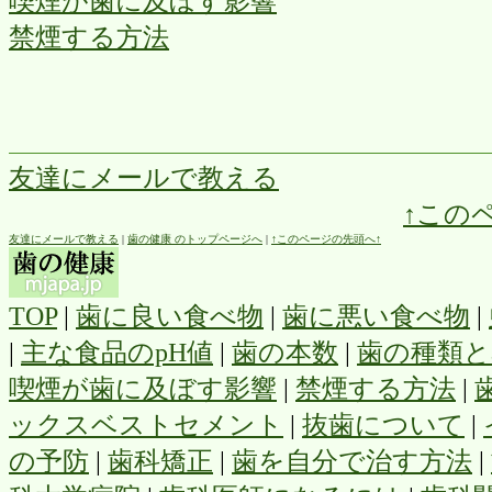
喫煙が歯に及ぼす影響
禁煙する方法
友達にメールで教える
↑この
友達にメールで教える
|
歯の健康 のトップページへ
|
↑このページの先頭へ↑
TOP
|
歯に良い食べ物
|
歯に悪い食べ物
|
|
主な食品のpH値
|
歯の本数
|
歯の種類と
喫煙が歯に及ぼす影響
|
禁煙する方法
|
ックスベストセメント
|
抜歯について
|
の予防
|
歯科矯正
|
歯を自分で治す方法
|