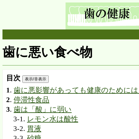
歯に悪い食べ物
目次
表示/非表示
1
.
歯に悪影響があっても健康のためには
2
.
停滞性食品
3
.
歯は「酸」に弱い
3-1.
レモン水は酸性
3-2.
胃液
3-3.
砂糖