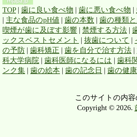
TOP
|
歯に良い食べ物
|
歯に悪い食べ物
|
|
主な食品のpH値
|
歯の本数
|
歯の種類と
喫煙が歯に及ぼす影響
|
禁煙する方法
|
ックスベストセメント
|
抜歯について
|
の予防
|
歯科矯正
|
歯を自分で治す方法
|
科大学病院
|
歯科医師になるには
|
歯科
ンク集
|
歯の絵本
|
歯の記念日
|
歯の健
このサイトの内容
Copyright © 2026.