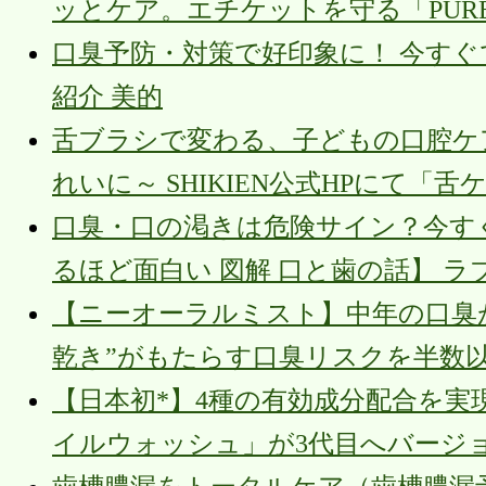
ッとケア。エチケットを守る「PUR
口臭予防・対策で好印象に！ 今す
紹介 美的
舌ブラシで変わる、子どもの口腔ケア
れいに～ SHIKIEN公式HPにて「
口臭・口の渇きは危険サイン？今す
るほど面白い 図解 口と歯の話】 ラ
【ニーオーラルミスト】中年の口臭
乾き”がもたらす口臭リスクを半数以上
【日本初*】4種の有効成分配合を
イルウォッシュ」が3代目へバージョンア