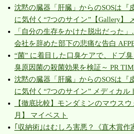
沈黙の臓器「肝臓」からのSOSは『
に気付く“7つのサイン”【Gallery
「自分の生存をかけた脱出だった」
会社を辞めた部下の悲痛な告白 AFPBB
“菌” に着目した口臭ケアで、ドブ
臭原因菌の殺菌効果を検証～ PR TIM
沈黙の臓器「肝臓」からのSOSは『
に気付く“7つのサイン” メディカル
【徹底比較】モンダミンのマウスウォ
月】 マイベスト
｢収納術｣はむしろ害悪？《直木賞作