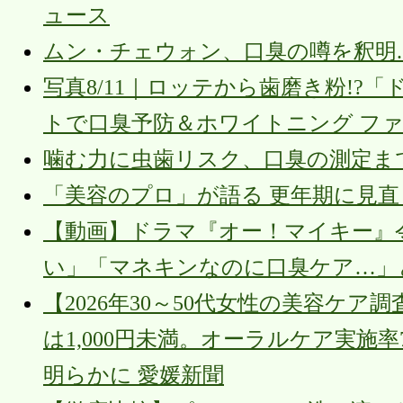
ュース
ムン・チェウォン、口臭の噂を釈明..
写真8/11｜ロッテから歯磨き粉!?
トで口臭予防＆ホワイトニング フ
噛む力に虫歯リスク、口臭の測定まで。歯
「美容のプロ」が語る 更年期に見直
【動画】ドラマ『オー！マイキー』
い」「マネキンなのに口臭ケア…」
【2026年30～50代女性の美容ケア
は1,000円未満。オーラルケア実
明らかに 愛媛新聞