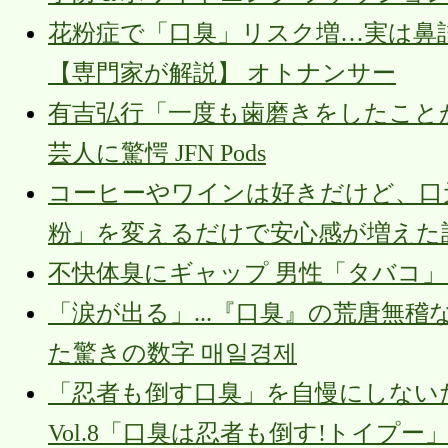
花粉症で「口臭」リスク増…実は鼻
【専門家が解説】 オトナンサー
有吉弘行「一度も歯磨きをしたこと
芸人に驚愕 JFN Pods
コーヒーやワインは好きだけど、口
粉」を変えるだけで安心感が増えた話 
不快体臭にギャップ 男性「タバコ」 
「涙が出る」...『口臭』の荒唐無
た驚きの数字 매일경제
「忍者も倒す口臭」を自慢にしない
Vol.8「口臭は忍者も倒す!トイプ