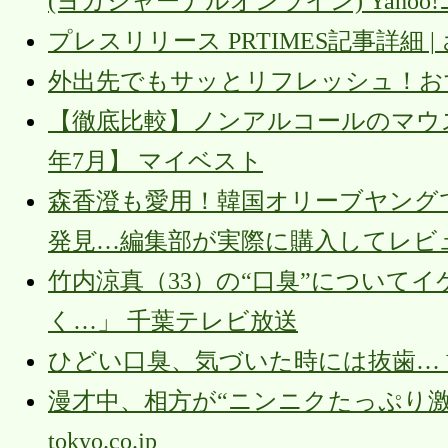
(ヨガジャーナルオンライン) Yahoo
プレスリリース PRTIMES記事詳細 | さ
外出先でもサッとリフレッシュ！おすす
【徹底比較】ノンアルコールのマウス
年7月】 マイベスト
森香澄も愛用！韓国オリーブヤング
発見…編集部が実際に購入してレビュー（K
竹内涼真（33）の“口臭”について
く…」 千葉テレビ放送
ひどい口臭、気づいた時には抜歯… 歯
漫才中、相方が“ニンニクたっぷり激く
tokyo.co.jp