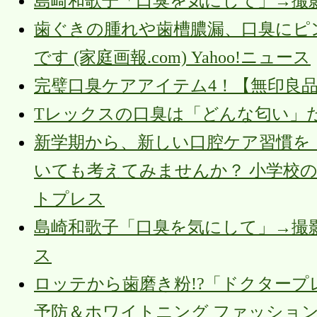
島崎和歌子「口臭を気にして」→撮影現場
歯ぐきの腫れや歯槽膿漏、口臭にピ
です (家庭画報.com) Yahoo!ニュース
完璧口臭ケアアイテム4！【無印良品】新
Tレックスの口臭は「どんな匂い」
新学期から、新しい口腔ケア習慣を！
いても考えてみませんか？ 小学校の
トプレス
島崎和歌子「口臭を気にして」→撮
ス
ロッテから歯磨き粉!?「ドクタープ
予防＆ホワイトニング ファッショ