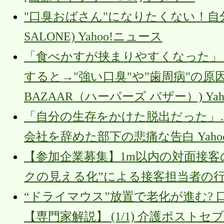
"口臭おばさん"になりたくない！自分
SALONE) Yahoo!ニュース
「食べかすが挟まりやすくなった」
すると→"強い口臭"や"歯周病"の原因に
BAZAAR（ハーパーズ バザー）) Ya
「自分の生存をかけた脱出だった」
会社を辞めた部下の悲痛な告白 Yaho
【参加企業募集】1m以内の対面接
クの見える化”による接客担当者の行動変
“ドライマウス”放置で老化が進む?
【専門家解説】 (1/1) 介護ポストセ