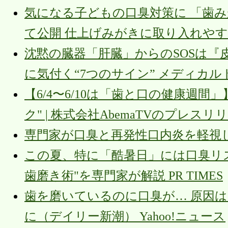
気になる子どもの口臭対策に 「歯みが
て公開 仕上げみがきに取り入れや
沈黙の臓器「肝臓」からのSOSは『
に気付く“7つのサイン” メディカル
【6/4〜6/10は「歯と口の健康週
ク" | 株式会社AbemaTVのプレスリリー
専門家が口臭と再発性口内炎を軽視しない
この夏、特に「酷暑日」には口臭リス
歯磨き術"を専門家が解説 PR TIMES
歯を磨いているのに口臭が… 原因
に（デイリー新潮） Yahoo!ニュース