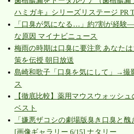
歯槽膿漏をトータルケア（歯槽膿漏
ハミガキ』シリーズリステージ PR TI
「口臭が気になる…」約7割が経験―
な原因 マイナビニュース
梅雨の時期は口臭に要注意 あなたは
策を伝授 朝日放送
島崎和歌子「口臭を気にして」→撮
ス
【徹底比較】薬用マウスウォッシュの
ベスト
「嫌悪ザコシの劇場版臭き口臭と醜
[画像ギャラリー 6/15] ナタリー