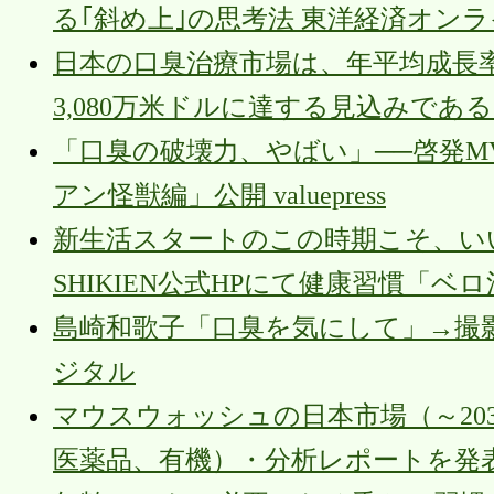
る｢斜め上｣の思考法 東洋経済オン
日本の口臭治療市場は、年平均成長率（C
3,080万米ドルに達する見込みである。 dr
「口臭の破壊力、やばい」──啓発MV
アン怪獣編」公開 valuepress
新生活スタートのこの時期こそ、いい
SHIKIEN公式HPにて健康習慣「
島崎和歌子「口臭を気にして」→撮
ジタル
マウスウォッシュの日本市場（～20
医薬品、有機）・分析レポートを発表 New