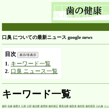
口臭 についての最新ニュース google news
目次
表示/非表示
1
.
キーワード一覧
2
.
口臭 ニュース一覧
キーワード一覧
歯科
虫歯
歯磨き
口臭
口腔
歯治療
歯周病
歯科矯正
審美治療
歯医者
歯科医
歯科医院
入れ歯
イン