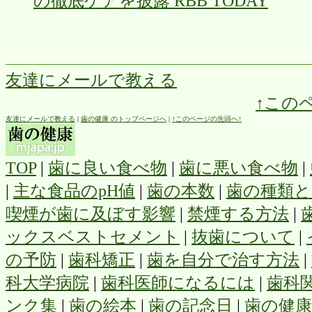
の徹底ケアを披露 RBB TODAY
友達にメールで教える
↑この
友達にメールで教える
|
歯の健康 のトップページへ
|
↑このページの先頭へ↑
TOP
|
歯に良い食べ物
|
歯に悪い食べ物
|
|
主な食品のpH値
|
歯の本数
|
歯の種類と
喫煙が歯に及ぼす影響
|
禁煙する方法
|
ックスベストセメント
|
抜歯について
|
の予防
|
歯科矯正
|
歯を自分で治す方法
|
科大学病院
|
歯科医師になるには
|
歯科
ンク集
|
歯の絵本
|
歯の記念日
|
歯の健