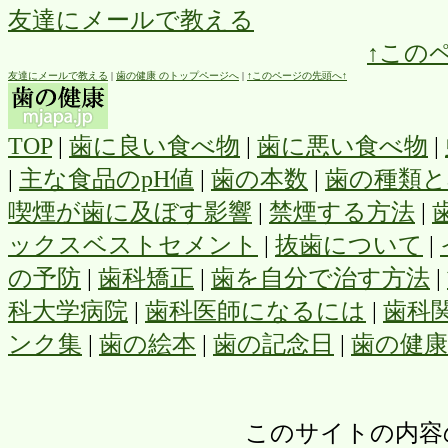
友達にメールで教える
↑この
友達にメールで教える
|
歯の健康 のトップページへ
|
↑このページの先頭へ↑
TOP
|
歯に良い食べ物
|
歯に悪い食べ物
|
|
主な食品のpH値
|
歯の本数
|
歯の種類と
喫煙が歯に及ぼす影響
|
禁煙する方法
|
ックスベストセメント
|
抜歯について
|
の予防
|
歯科矯正
|
歯を自分で治す方法
|
科大学病院
|
歯科医師になるには
|
歯科
ンク集
|
歯の絵本
|
歯の記念日
|
歯の健
このサイトの内容