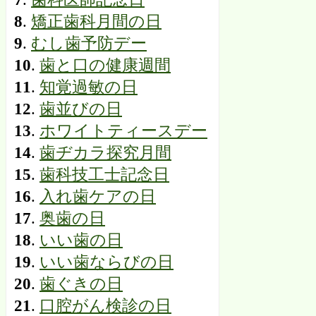
8
.
矯正歯科月間の日
9
.
むし歯予防デー
10
.
歯と口の健康週間
11
.
知覚過敏の日
12
.
歯並びの日
13
.
ホワイトティースデー
14
.
歯ヂカラ探究月間
15
.
歯科技工士記念日
16
.
入れ歯ケアの日
17
.
奥歯の日
18
.
いい歯の日
19
.
いい歯ならびの日
20
.
歯ぐきの日
21
.
口腔がん検診の日