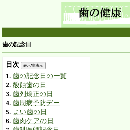
歯の記念日
目次
表示/非表示
1
.
歯の記念日の一覧
2
.
酸蝕歯の日
3
.
歯列矯正の日
4
.
歯周病予防デー
5
.
よい歯の日
6
.
歯肉ケアの日
7
.
歯科医師記念日