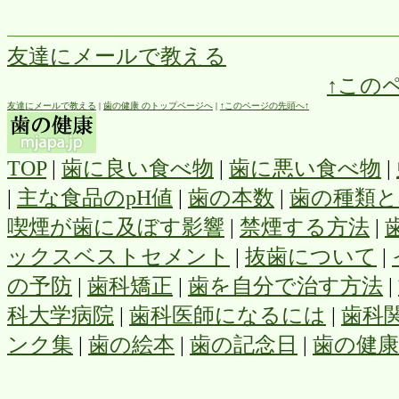
友達にメールで教える
↑この
友達にメールで教える
|
歯の健康 のトップページへ
|
↑このページの先頭へ↑
TOP
|
歯に良い食べ物
|
歯に悪い食べ物
|
|
主な食品のpH値
|
歯の本数
|
歯の種類と
喫煙が歯に及ぼす影響
|
禁煙する方法
|
ックスベストセメント
|
抜歯について
|
の予防
|
歯科矯正
|
歯を自分で治す方法
|
科大学病院
|
歯科医師になるには
|
歯科
ンク集
|
歯の絵本
|
歯の記念日
|
歯の健