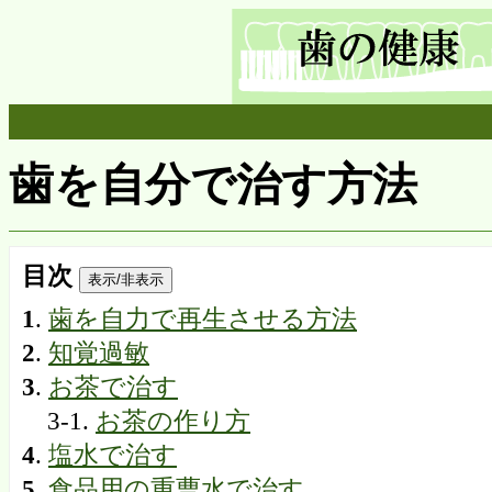
歯を自分で治す方法
目次
表示/非表示
1
.
歯を自力で再生させる方法
2
.
知覚過敏
3
.
お茶で治す
3-1.
お茶の作り方
4
.
塩水で治す
5
.
食品用の重曹水で治す