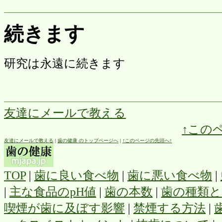
続きます
研究は永遠に続きます
友達にメールで教える
↑この
友達にメールで教える
|
歯の健康 のトップページへ
|
↑このページの先頭へ↑
TOP
|
歯に良い食べ物
|
歯に悪い食べ物
|
|
主な食品のpH値
|
歯の本数
|
歯の種類と
喫煙が歯に及ぼす影響
|
禁煙する方法
|