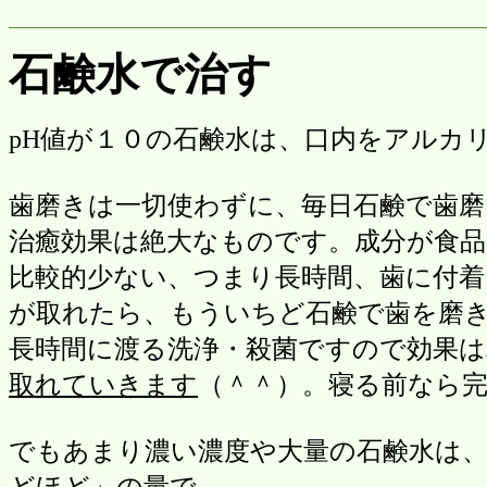
石鹸水で治す
pH値が１０の石鹸水は、口内をアルカ
歯磨きは一切使わずに、毎日石鹸で歯
治癒効果は絶大なものです。成分が食
比較的少ない、つまり長時間、歯に付
が取れたら、もういちど石鹸で歯を磨
長時間に渡る洗浄・殺菌ですので効果
取れていきます
（＾＾）。寝る前なら
でもあまり濃い濃度や大量の石鹸水は
どほど」の量で