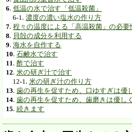
6
.
低温の水で治す「低温殺菌」
6-1.
濃度の濃い塩水の作り方
7
.
程々の温度による「高温殺菌」の必要
8
.
貝殻の成分を利用する
9
.
海水を自作する
10
.
石鹸水で治す
11
.
酢で治す
12
.
米の研ぎ汁で治す
12-1.
米の研ぎ汁の作り方
13
.
歯の再生を促すため、口ゆすぎは優
14
.
歯の再生を促すため、歯磨きは優し
15
.
続きます