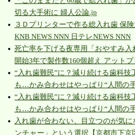
「このままだと60歳で総入れ歯」
切る大手術に 婦人公論.jp
３Ｄプリンターで作る総入れ歯 保険適
KNB NEWS NNN 日テレNEWS NNN
死亡率を下げる夜専用「おやすみ入
開始3年で製作数160個超え アット
“入れ歯難民”に？減り続ける歯科技工
も…かみ合わせはやっぱり“人間の手” TB
“入れ歯難民”に？減り続ける歯科技工
も…かみ合わせはやっぱり“人間の手” TB
入れ歯が合わない、目立つのが気に
ンチャー」という選択【京都市下京区