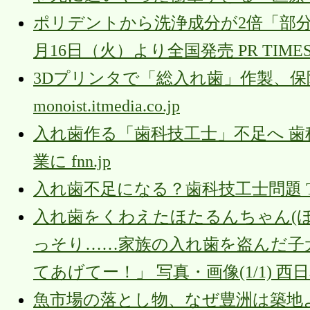
ポリデントから洗浄成分が2倍「部分
月16日（火）より全国発売 PR TIME
3Dプリンタで「総入れ歯」作製、
monoist.itmedia.co.jp
入れ歯作る「歯科技工士」不足へ 歯
業に fnn.jp
入れ歯不足になる？歯科技工士問題 TV
入れ歯をくわえたほたるんちゃん(ほたるんさ
っそり……家族の入れ歯を盗んだ子犬
てあげてー！」 写真・画像(1/1) 西
魚市場の落とし物、なぜ豊洲は築地