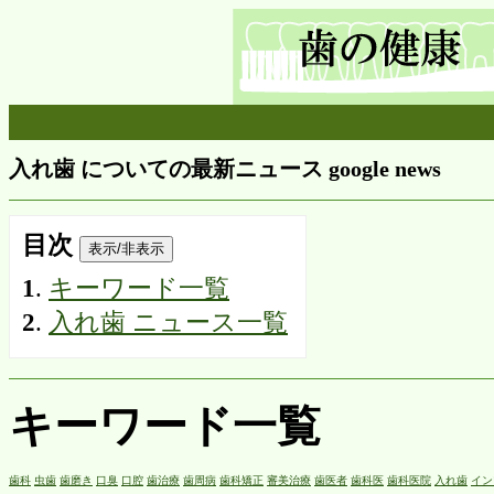
入れ歯 についての最新ニュース google news
目次
表示/非表示
1
.
キーワード一覧
2
.
入れ歯 ニュース一覧
キーワード一覧
歯科
虫歯
歯磨き
口臭
口腔
歯治療
歯周病
歯科矯正
審美治療
歯医者
歯科医
歯科医院
入れ歯
イン