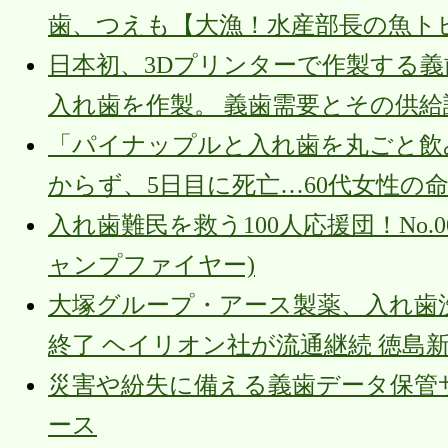
歯、つえも【大漁！水産部長の魚ト
日本初、3Dプリンターで作製する義
入れ歯を作製。 義歯需要とその供給
「パイナップルと入れ歯を丸ごと飲
からず、5日目に死亡…60代女性の
入れ歯難民を救う100人応援団！No.00
ャンプファイヤー)
大塚グループ・アース製薬、入れ歯
終了 ヘイリオン社が流通継続 徳島
災害や紛失に備える義歯データ保管サー
ース