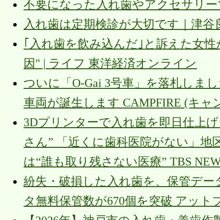
不要になった入れ歯やアクセサリーで社会貢献
入れ歯は定期検診が大切です｜津谷良 mbp
｢入れ歯を飲み込んだ｣と訴えた女性
因" | ライフ 東洋経済オンライン
ついに「O-Gai 3号車」を落札し
車両が誕生します CAMPFIRE (キ
3Dプリンターで入れ歯を即日仕上
さん” 「近くに歯科医院がない」地
は“誰も取り残さない医療” TBS NEWS
紛失・破損した入れ歯を、保管デー
タ無料保管数が670個を突破 アット