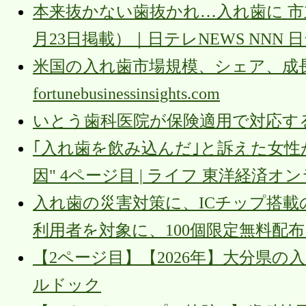
本来抜かない歯抜かれ…入れ歯に 市立
月23日掲載）｜日テレNEWS NNN 日
米国の入れ歯市場規模、シェア、成長 |レポ
fortunebusinessinsights.com
いとう歯科医院が保険適用で対応する入
｢入れ歯を飲み込んだ｣と訴えた女性
因" 4ページ目 | ライフ 東洋経済オ
入れ歯の災害対策に、ICチップ搭載
利用者を対象に、100個限定無料配布
【2ページ目】【2026年】大分県の
ルドック