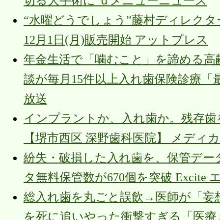
切る大手術に ｄメニューニュース
“水曜どうでしょう”藤村ディレクター
12月1日(月)販売開始 アットプレス
年金生活で「噛むこと」を諦める高
談が毎月15件以上入れ歯保険診療「最
放送
インプラントか、入れ歯か。残存歯
【堺市西区 深野歯科医院】 メディ
紛失・破損した入れ歯を、保管デー
タ無料保管数が670個を突破 Excite
総入れ歯を丸ごと誤飲→医師が「妄想
を死に追いやった衝撃すぎる「医療