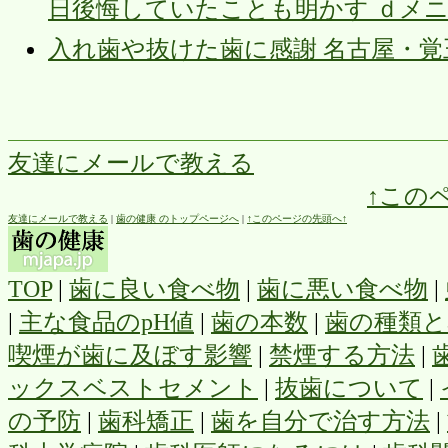
日後悔していたことも明かす ｄメ
入れ歯や抜けた歯に感謝 名古屋・覚
友達にメールで教える
↑この
友達にメールで教える
|
歯の健康 のトップページへ
|
↑このページの先頭へ↑
TOP
|
歯に良い食べ物
|
歯に悪い食べ物
|
|
主な食品のpH値
|
歯の本数
|
歯の種類と
喫煙が歯に及ぼす影響
|
禁煙する方法
|
ックスベストセメント
|
抜歯について
|
の予防
|
歯科矯正
|
歯を自分で治す方法
|