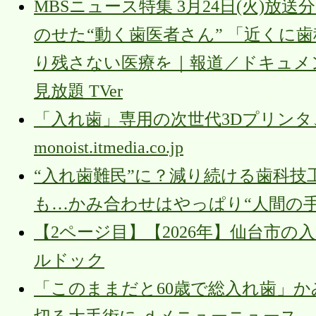
MBSニュース特集 3月24日(火)放
のせた“動く歯医者さん” 「近くに
り残さない医療を｜報道／ドキュメン
見放題 TVer
「入れ歯」専用の次世代3Dプリンタ
monoist.itmedia.co.jp
“入れ歯難民”に？減り続ける歯科技工
も…かみ合わせはやっぱり“人間の手” TB
【2ページ目】【2026年】仙台市の
ルドック
「このままだと60歳で総入れ歯」