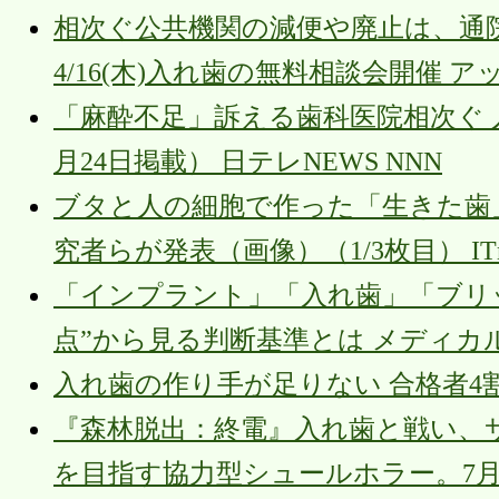
相次ぐ公共機関の減便や廃止は、通
4/16(木)入れ歯の無料相談会開催 
「麻酔不足」訴える歯科医院相次ぐ 
月24日掲載） 日テレNEWS NNN
ブタと人の細胞で作った「生きた歯
究者らが発表（画像）（1/3枚目） ITm
「インプラント」「入れ歯」「ブリ
点”から見る判断基準とは メディカ
入れ歯の作り手が足りない 合格者4
『森林脱出：終電』入れ歯と戦い、
を目指す協力型シュールホラー。7月