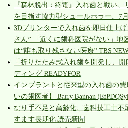
『森林脱出：終電』入れ歯と戦い、
を目指す協力型シュールホラー。7月
3Dプリンターで入れ歯を即日仕上
さん” 「近くに歯科医院がない」地
は“誰も取り残さない医療” TBS NEWS
「折りたたみ式入れ歯を開発し、開
ディング READYFOR
インプラントと従来型の入れ歯の費
いの歯医者】 Barry Bannan (EfPDQSykP
なり手不足と高齢化、歯科技工士不
すます長期化 読売新聞