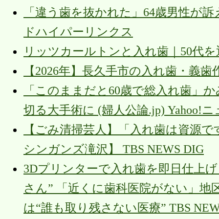
「違う歯を抜かれた」64歳男性が訴
ドハイパーリンクス
リッツカールトンと入れ歯｜50代を迎
【2026年】長久手市の入れ歯・義歯
「このままだと60歳で総入れ歯」
切る大手術に (婦人公論.jp) Yahoo!
【ごみ清掃芸人】「入れ歯は資源で
シンガンズ滝沢】 TBS NEWS DIG
3Dプリンターで入れ歯を即日仕上
さん” 「近くに歯科医院がない」地
は“誰も取り残さない医療” TBS NEWS