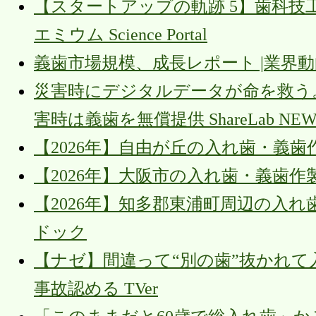
【スタートアップの軌跡 5】歯科技
エミウム Science Portal
義歯市場規模、成長レポート |業界動向 [2034] 
災害時にデジタルデータが命を救う。
害時は義歯を無償提供 ShareLab NEW
【2026年】自由が丘の入れ歯・義歯
【2026年】大阪市の入れ歯・義歯作
【2026年】知多郡東浦町周辺の入れ
ドック
【ナゼ】間違って“別の歯”抜かれて入
事故認める TVer