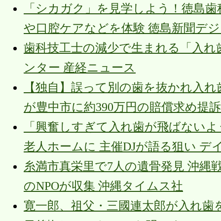
「シカガク」を見学しよう！徳島歯
や口腔ケアなどを体験 徳島新聞デ
歯科技工士の減少で生まれる「入れ歯
ンター 産経ニュース
【独自】誤って別の歯を抜かれ入れ歯
が豊中市に約390万円の賠償求め提訴 T
「興奮しすぎて入れ歯が飛ばないよ
老人ホームに 主催DJが語る狙い デ
糸満市真栄里で7人の遺骨発見 沖縄
のNPOが収集 沖縄タイムス社
寛一郎、祖父・三國連太郎が入れ歯