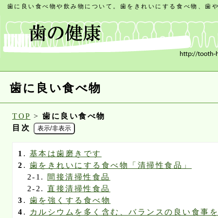
歯に良い食べ物や飲み物について。歯をきれいにする食べ物、歯や
歯に良い食べ物
TOP
>
歯に良い食べ物
目次
表示/非表示
1
.
基本は歯磨きです
2
.
歯をきれいにする食べ物「清掃性食品」
2-1.
間接清掃性食品
2-2.
直接清掃性食品
3
.
歯を強くする食べ物
4
.
カルシウムを多く含む、バランスの良い食事