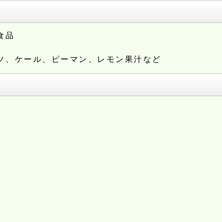
食品
ツ
、ケール
、ピーマン
、レモン果汁
など