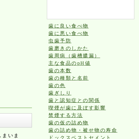
歯に良い食べ物
歯に悪い食べ物
虫歯予防
歯磨きのしかた
歯周病（歯槽膿漏）
主な食品のpH値
歯の本数
歯の種類と名前
歯の色
歯ぎしり
歯と認知症との関係
喫煙が歯に及ぼす影響
禁煙する方法
歯の仮の詰め物
歯の詰め物・被せ物の寿命
しまいま
ドックスベストセメント