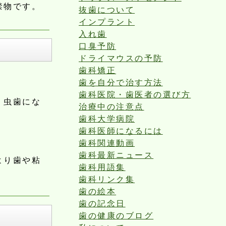
禁物です。
抜歯について
インプラント
入れ歯
口臭予防
ドライマウスの予防
歯科矯正
歯を自分で治す方法
歯科医院・歯医者の選び方
、虫歯にな
治療中の注意点
歯科大学病院
歯科医師になるには
歯科関連動画
歯科最新ニュース
より歯や粘
歯科用語集
歯科リンク集
歯の絵本
歯の記念日
歯の健康のブログ